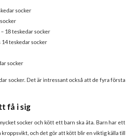
eskedar socker
 socker
 – 18 teskedar socker
s 14 teskedar socker
dar socker
ar socker. Det är intressant också att de fyra första
t få i sig
mycket socker och kött ett barn ska äta. Barn har ett
kroppsvikt, och det gör att kött blir en viktig källa till