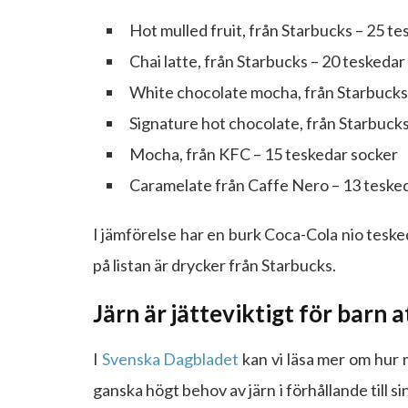
Hot mulled fruit, från Starbucks – 25 t
Chai latte, från Starbucks – 20 teskedar
White chocolate mocha, från Starbucks
Signature hot chocolate, från Starbuck
Mocha, från KFC – 15 teskedar socker
Caramelate från Caffe Nero – 13 teske
I jämförelse har en burk Coca-Cola nio tesked
på listan är drycker från Starbucks.
Järn är jätteviktigt för barn at
I
Svenska Dagbladet
kan vi läsa mer om hur 
ganska högt behov av järn i förhållande till sin 