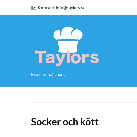
Kontakt
info@taylors.se
Experter på chark
Socker och kött