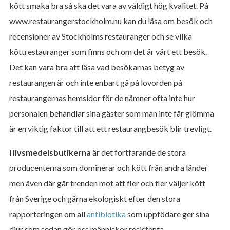
kött smaka bra så ska det vara av väldigt hög kvalitet. På
www.restaurangerstockholm.nu kan du läsa om besök och
recensioner av Stockholms restauranger och se vilka
köttrestauranger som finns och om det är värt ett besök.
Det kan vara bra att läsa vad besökarnas betyg av
restaurangen är och inte enbart gå på lovorden på
restaurangernas hemsidor för de nämner ofta inte hur
personalen behandlar sina gäster som man inte får glömma
är en viktig faktor till att ett restaurangbesök blir trevligt.
I livsmedelsbutikerna
är det fortfarande de stora
producenterna som dominerar och kött från andra länder
men även där går trenden mot att fler och fler väljer kött
från Sverige och gärna ekologiskt efter den stora
rapporteringen om all
antibiotika
som uppfödare ger sina
djur som sedan gör oss människor resistenta.