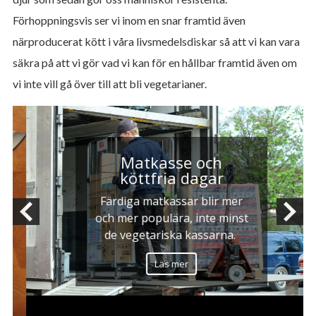
Förhoppningsvis ser vi inom en snar framtid även
närproducerat kött i våra livsmedelsdiskar så att vi kan vara
säkra på att vi gör vad vi kan för en hållbar framtid även om
vi inte vill gå över till att bli vegetarianer.
Matkasse och
köttfria dagar
Färdiga matkassar blir mer
och mer populära, inte minst
de vegetariska kassarna.
Läs mer