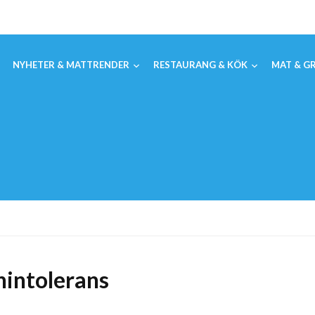
NYHETER & MATTRENDER
RESTAURANG & KÖK
MAT & GR
enintolerans