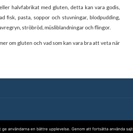
eller halvfabrikat med gluten, detta kan vara godis,
ad fisk, pasta, soppor och stuvningar, blodpudding,
avregryn, ströbröd, müsliblandningar och flingor.
mer om gluten och vad som kan vara bra att veta när
t ge användarna en bättre upplevelse. Genom att fortsätta använda sajt