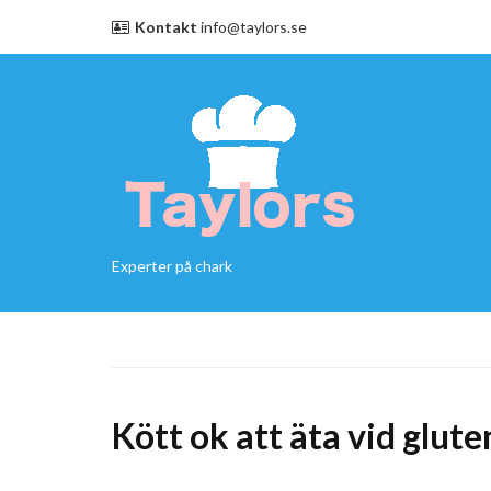
Kontakt
info@taylors.se
Experter på chark
Kött ok att äta vid glut