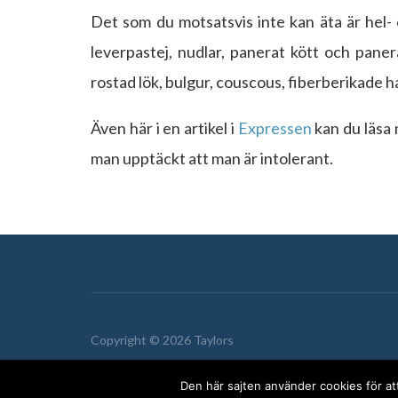
Det som du motsatsvis inte kan äta är hel- 
leverpastej, nudlar, panerat kött och paner
rostad lök, bulgur, couscous, fiberberikade h
Även här i en artikel i
Expressen
kan du läsa 
man upptäckt att man är intolerant.
Copyright © 2026 Taylors
Den här sajten använder cookies för at