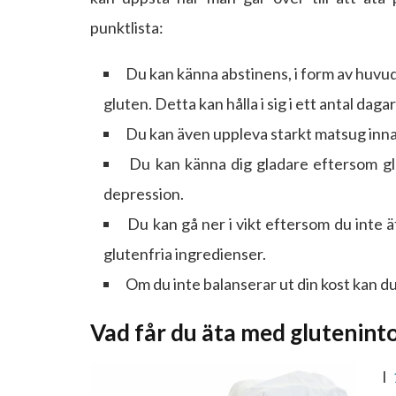
punktlista:
Du kan känna abstinens, i form av huvu
gluten. Detta kan hålla i sig i ett antal dagar
Du kan även uppleva starkt matsug inna
Du kan känna dig gladare eftersom gl
depression.
Du kan gå ner i vikt eftersom du inte ä
glutenfria ingredienser.
Om du inte balanserar ut din kost kan du
Vad får du äta med glutenint
I