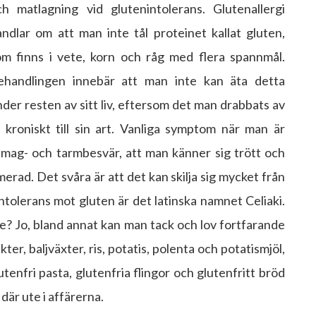
ch matlagning vid glutenintolerans. Glutenallergi
andlar om att man inte tål proteinet kallat gluten,
om finns i vete, korn och råg med flera spannmål.
ehandlingen innebär att man inte kan äta detta
der resten av sitt liv, eftersom det man drabbats av
r kroniskt till sin art. Vanliga symptom när man är
 mag- och tarmbesvär, att man känner sig trött och
merad. Det svåra är att det kan skilja sig mycket från
intolerans mot gluten är det latinska namnet Celiaki.
e? Jo, bland annat kan man tack och lov fortfarande
er, baljväxter, ris, potatis, polenta och potatismjöl,
tenfri pasta, glutenfria flingor och glutenfritt bröd
där ute i affärerna.