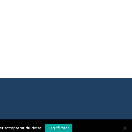
er accepterar du detta.
Jag förstår