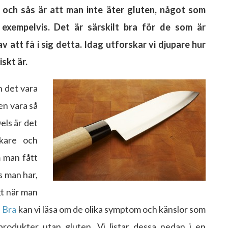
 och sås är att man inte äter gluten, något som
exempelvis. Det är särskilt bra för de som är
 att få i sig detta. Idag utforskar vi djupare hur
skt är.
 det vara
gen vara så
els är det
kare och
 man fått
s man har,
gt när man
 Bra
kan vi läsa om de olika symptom och känslor som
produkter utan gluten. Vi listar dessa nedan i en