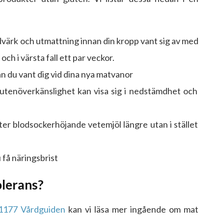
dvärk och utmattning innan din kropp vant sig av med
 och i värsta fall ett par veckor.
n du vant dig vid dina nya matvanor
utenöverkänslighet kan visa sig i nedstämdhet och
ter blodsockerhöjande vetemjöl längre utan i stället
 få näringsbrist
olerans?
1177 Vårdguiden
kan vi läsa mer ingående om mat