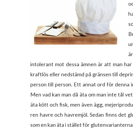
o
h
s
B
un
ä
intolerant mot dessa ämnen är att man har
kraftlös eller nedstämd på gränsen till depri
person till person. Ett annat ord för denna 
Men vad kan man då äta om man inte tål vet
äta kött och fisk, men även ägg, mejeriprodukt
ren havre och havremjöl. Sedan finns det glu
som en kan äta i stället för glutenvarianterna 