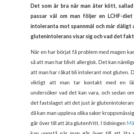
Det som är bra när man äter kött, sallad
passar väl om man följer en LCHF-diet 
intoleranta mot spannmål och mår dåligt av
glutenintolerans visar sig och vad det fakti
När en har börjat få problem med magen kan
så att man har blivit allergisk. Det kan nämli
att man har råkat bli intolerant mot gluten. D
viktigt att man tar kontakt med en lä
undersöker vad det kan vara, och sedan om
det fastslaget att det just är glutenintoleran
då kan man uppleva olika saker kroppsmässi
går över till att äta glutenfritt. I tidningen
Må
kan uppstå när man går över till att äta 